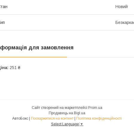
Стан
Новий
ип
Безкарка
нформація для замовлення
іна:
251 ₴
Сайт створений на маркетплейсі
Prom.ua
Продавець на Bigl.ua
АвтоБокс |
Поскаржитися на контент
|
Політика конфіденційності
Select Language
▼