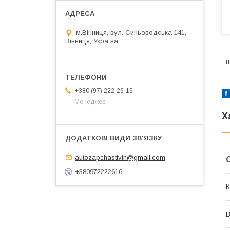
м.Вінниця, вул. Синьоводська 141,
Вінниця, Україна
щ
+380 (97) 222-26-16
Менеджер
Х
autozapchastivin@gmail.com
+380972222616
К
В