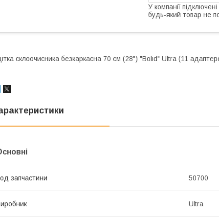
У компанії підключені
будь-який товар не п
ітка склоочисника безкаркасна 70 см (28") "Bolid" Ultra (11 адаптер
арактеристики
Основні
од запчастини
50700
иробник
Ultra