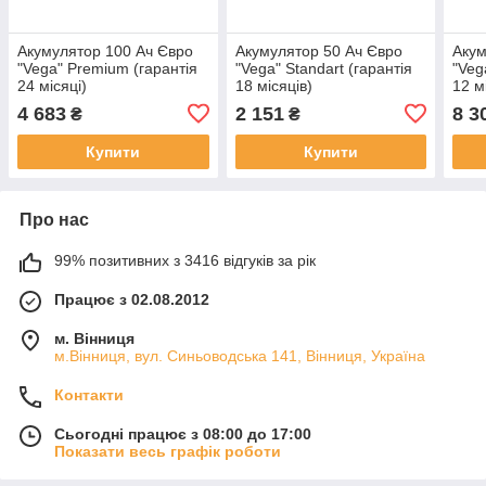
Акумулятор 100 Ач Євро
Акумулятор 50 Ач Євро
Акум
"Vega" Premium (гарантія
"Vega" Standart (гарантія
"Veg
24 місяці)
18 місяців)
12 м
4 683
2 151
8 3
₴
₴
Купити
Купити
Про нас
99% позитивних з 3416 відгуків за рік
Працює з 02.08.2012
м. Вінниця
м.Вінниця, вул. Синьоводська 141, Вінниця, Україна
Контакти
Сьогодні працює з 08:00 до 17:00
Показати весь графік роботи