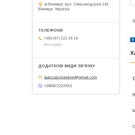
м.Вінниця, вул. Синьоводська 141,
Вінниця, Україна
б
+380 (97) 222-26-16
Менеджер
Х
autozapchastivin@gmail.com
+380972222616
В
С