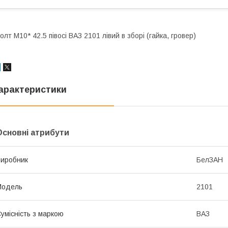
олт M10* 42.5 півосі ВАЗ 2101 лівий в зборі (гайка, гровер)
арактеристики
Основні атрибути
иробник
БелЗАН
Модель
2101
умісність з маркою
ВАЗ