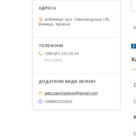
м.Вінниця, вул. Синьоводська 141,
Вінниця, Україна
в
+380 (97) 222-26-16
Х
Менеджер
autozapchastivin@gmail.com
О
+380972222616