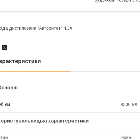
ода дистилована "Авторитет" 4.3л
арактеристики
Основні
б`єм
4300 мл
Користувальницькі характеристики
Стан
Нове