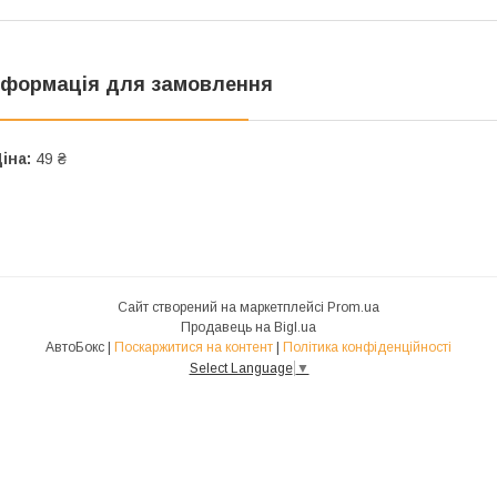
нформація для замовлення
іна:
49 ₴
Сайт створений на маркетплейсі
Prom.ua
Продавець на Bigl.ua
АвтоБокс |
Поскаржитися на контент
|
Політика конфіденційності
Select Language
▼