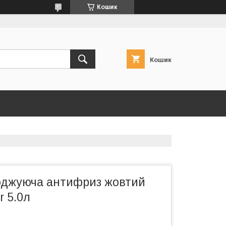
Кошик
Кошик
оджуюча антифриз жовтий
r 5.0л