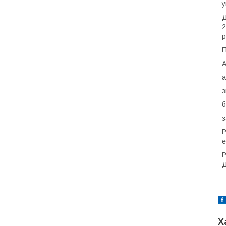
у
Д
2
р
П
А
а
з
б
з
Р
е
Р
Д
Х