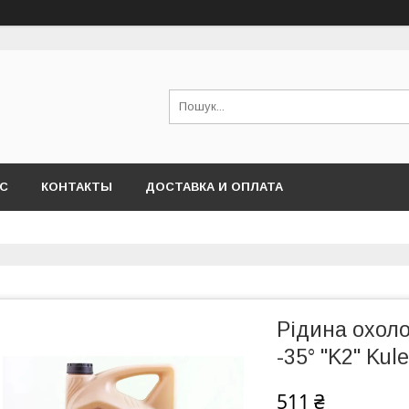
АС
КОНТАКТЫ
ДОСТАВКА И ОПЛАТА
Рідина охол
-35° "K2" Kule
511 ₴