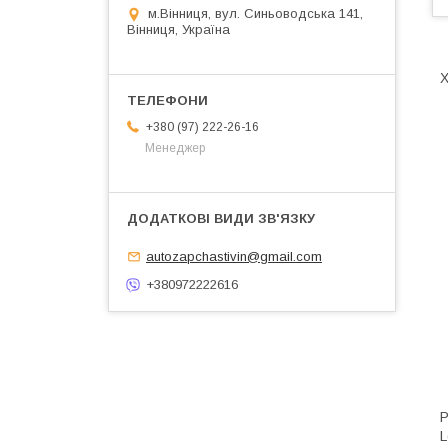
м.Вінниця, вул. Синьоводська 141,
Вінниця, Україна
Х
+380 (97) 222-26-16
Менеджер
autozapchastivin@gmail.com
+380972222616
Р
L