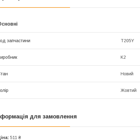
Основні
од запчастини
T205Y
иробник
K2
Стан
Новий
олір
Жовтий
нформація для замовлення
іна:
511 ₴