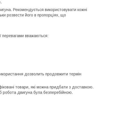
.
вигуна. Рекомендується використовувати кожні
ьки розвести його в пропорціях, що
її перевагами вважаються:
використання дозволить продовжити термін
ифіковані товари, які можна придбати з доставкою.
б робота двигуна була безперебійною.