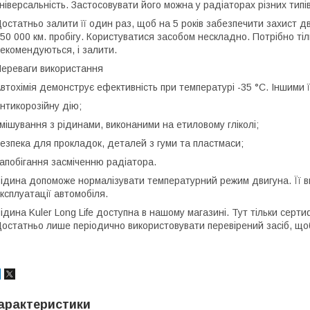
ніверсальність. Застосовувати його можна у радіаторах різних типів
остатньо залити її один раз, щоб на 5 років забезпечити захист д
50 000 км. пробігу. Користуватися засобом нескладно. Потрібно тіл
екомендуються, і залити.
ереваги використання
втохімія демонструє ефективність при температурі -35 °C. Іншими 
нтикорозійну дію;
мішування з рідинами, виконаними на етиловому гліколі;
езпека для прокладок, деталей з гуми та пластмаси;
апобігання засміченню радіатора.
ідина допоможе нормалізувати температурний режим двигуна. Її 
ксплуатації автомобіля.
ідина Kuler Long Life доступна в нашому магазині. Тут тільки серт
остатньо лише періодично використовувати перевірений засіб, що
арактеристики