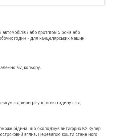
 автомобілів / або протягом 5 років або
робочих годин - для канцелярських машин і
залежно від кольору.
гун від перегріву в літню годину і від
опоможе рідина, що охолоджує антифриз K2 Кулер
вгостроковий вплив. Перевагою кошти стане його