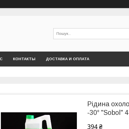
АС
КОНТАКТЫ
ДОСТАВКА И ОПЛАТА
Рідина охол
-30° "Sobol" 4
394 ₴