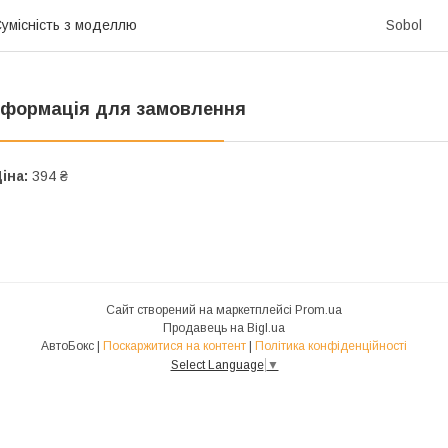
умісність з моделлю
Sobol
нформація для замовлення
іна:
394 ₴
Сайт створений на маркетплейсі
Prom.ua
Продавець на Bigl.ua
АвтоБокс |
Поскаржитися на контент
|
Політика конфіденційності
Select Language
▼