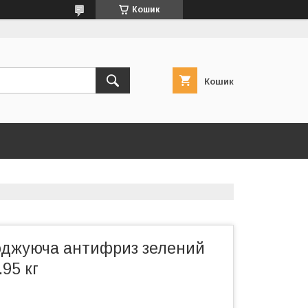
Кошик
Кошик
оджуюча антифриз зелений
.95 кг