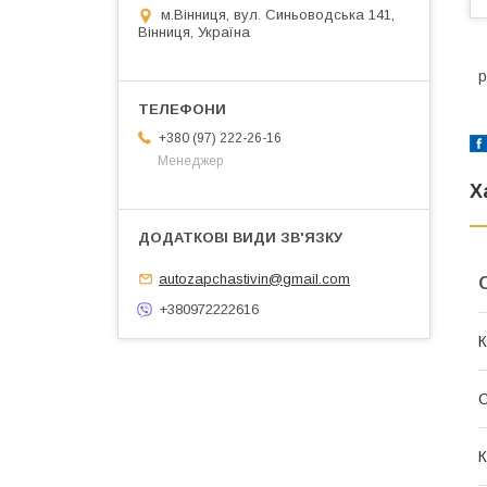
м.Вінниця, вул. Синьоводська 141,
Вінниця, Україна
р
+380 (97) 222-26-16
Менеджер
Х
autozapchastivin@gmail.com
+380972222616
К
К