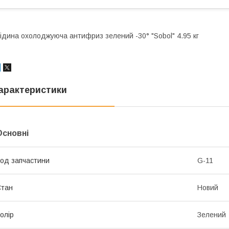
ідина охолоджуюча антифриз зелений -30° "Sobol" 4.95 кг
арактеристики
Основні
од запчастини
G-11
Стан
Новий
олір
Зелений