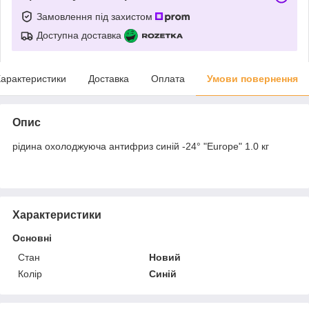
Замовлення під захистом
Доступна доставка
арактеристики
Доставка
Оплата
Умови повернення
Опис
рідина охолоджуюча антифриз синій -24° "Europe" 1.0 кг
Характеристики
Основні
Стан
Новий
Колір
Синій