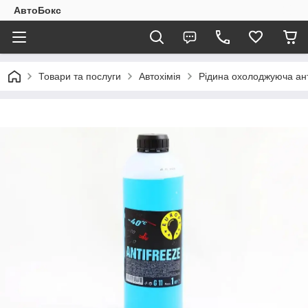
АвтоБокс
Товари та послуги
Автохімія
Рідина охолоджуюча анти