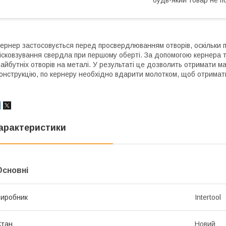
ернер застосовується перед просвердлюванням отворів, оскільки пр
ісковзування свердла при першому оберті. За допомогою кернера т
айбутніх отворів на металі. У результаті це дозволить отримати ма
онструкцію, по кернеру необхідно вдарити молотком, щоб отримати
арактеристики
Основні
иробник
Intertool
Стан
Новий