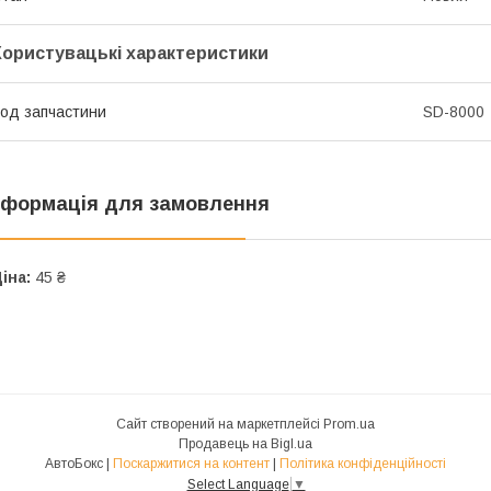
Користувацькі характеристики
од запчастини
SD-8000
нформація для замовлення
іна:
45 ₴
Сайт створений на маркетплейсі
Prom.ua
Продавець на Bigl.ua
АвтоБокс |
Поскаржитися на контент
|
Політика конфіденційності
Select Language
▼