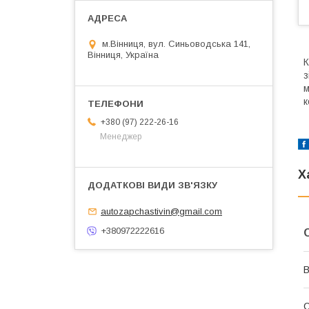
м.Вінниця, вул. Синьоводська 141,
Вінниця, Україна
К
з
м
к
+380 (97) 222-26-16
Менеджер
Х
autozapchastivin@gmail.com
+380972222616
В