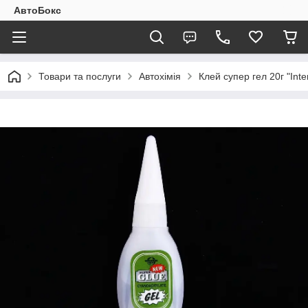
АвтоБокс
Товари та послуги
Автохімія
Клей супер гел 20г "Inte