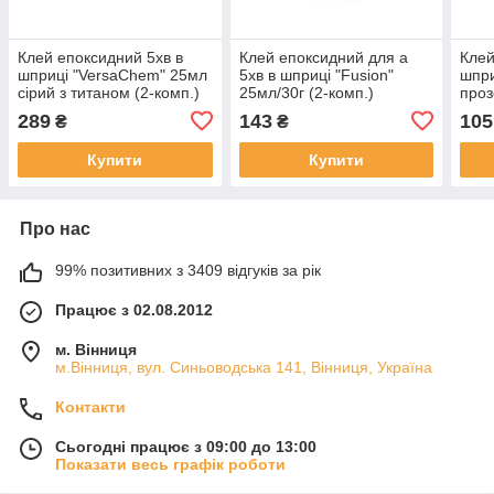
Клей епоксидний 5хв в
Клей епоксидний для а
Клей
шприці "VersaChem" 25мл
5хв в шприці "Fusion"
шпри
сірий з титаном (2-комп.)
25мл/30г (2-комп.)
проз
289
143
105
₴
₴
Купити
Купити
Про нас
99% позитивних з 3409 відгуків за рік
Працює з 02.08.2012
м. Вінниця
м.Вінниця, вул. Синьоводська 141, Вінниця, Україна
Контакти
Сьогодні працює з 09:00 до 13:00
Показати весь графік роботи