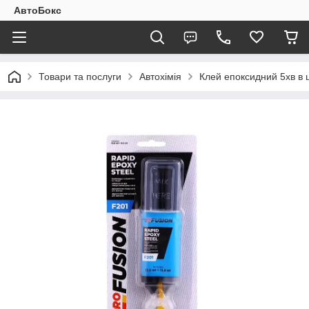
АвтоБокс
Товари та послуги
Автохімія
Клей епоксидний 5хв в ш