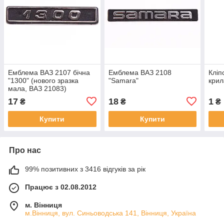
Емблема ВАЗ 2107 бічна
Емблема ВАЗ 2108
Кліп
"1300" (нового зразка
"Samara"
крил
мала, ВАЗ 21083)
17
18
1
₴
₴
₴
Купити
Купити
Про нас
99% позитивних з 3416 відгуків за рік
Працює з 02.08.2012
м. Вінниця
м.Вінниця, вул. Синьоводська 141, Вінниця, Україна