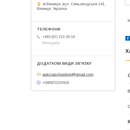
м.Вінниця, вул. Синьоводська 141,
Вінниця, Україна
к
+380 (97) 222-26-16
Менеджер
Х
autozapchastivin@gmail.com
+380972222616
В