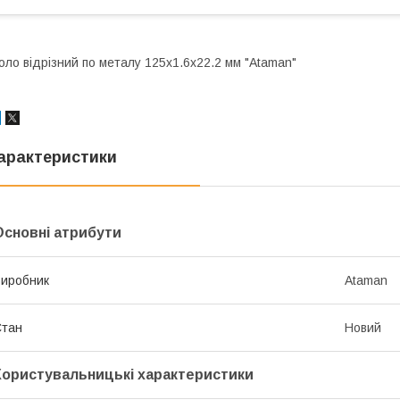
оло відрізний по металу 125х1.6х22.2 мм "Ataman"
арактеристики
Основні атрибути
иробник
Ataman
Стан
Новий
Користувальницькі характеристики