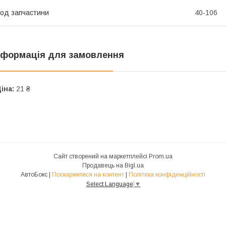
од запчастини
40-106
нформація для замовлення
іна:
21 ₴
Сайт створений на маркетплейсі
Prom.ua
Продавець на Bigl.ua
АвтоБокс |
Поскаржитися на контент
|
Політика конфіденційності
Select Language
▼