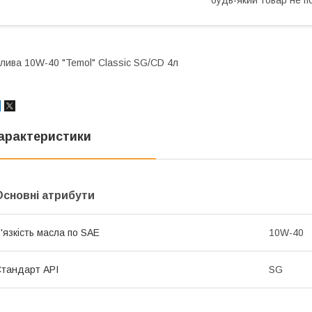
лива 10W-40 "Temol" Classic SG/СD 4л
арактеристики
Основні атрибути
'язкість масла по SAE
10W-40
тандарт API
SG