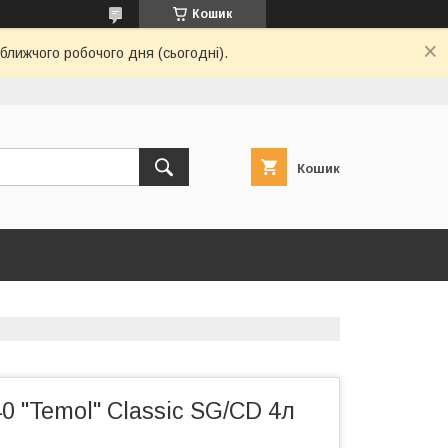
Кошик
ближчого робочого дня (сьогодні).
Кошик
 "Temol" Classic SG/СD 4л