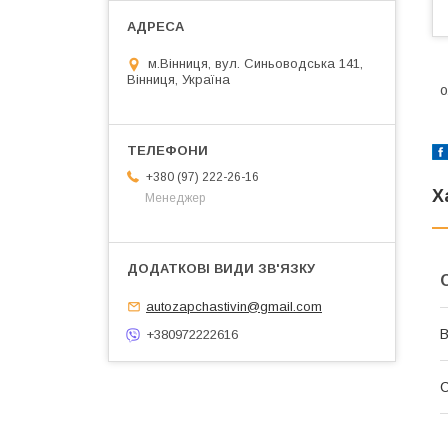
м.Вінниця, вул. Синьоводська 141,
Вінниця, Україна
о
+380 (97) 222-26-16
Х
Менеджер
autozapchastivin@gmail.com
В
+380972222616
С