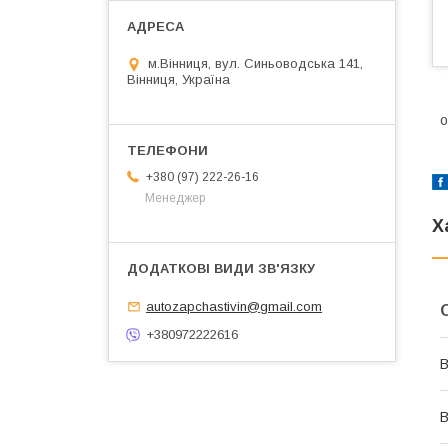
м.Вінниця, вул. Синьоводська 141,
Вінниця, Україна
о
+380 (97) 222-26-16
Менеджер
Х
autozapchastivin@gmail.com
+380972222616
В
В