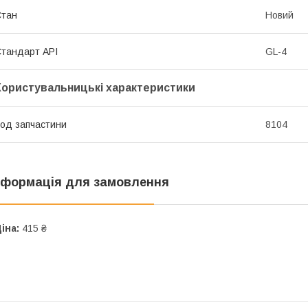
Стан
Новий
тандарт API
GL-4
Користувальницькі характеристики
од запчастини
8104
нформація для замовлення
іна:
415 ₴