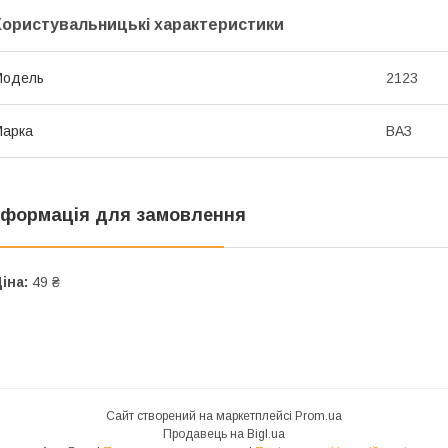
Користувальницькі характеристики
Мoдель
2123
Марка
ВАЗ
нформація для замовлення
іна:
49 ₴
Сайт створений на маркетплейсі
Prom.ua
Продавець на Bigl.ua