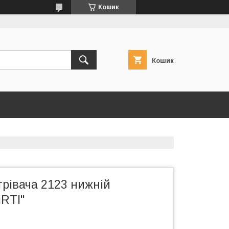
Кошик
Кошик
грівача 2123 нижній
iRTI"