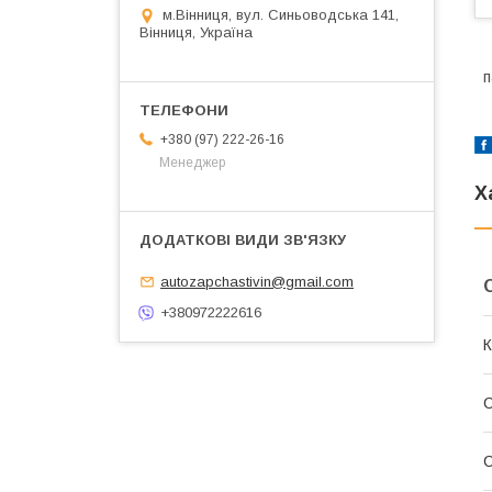
м.Вінниця, вул. Синьоводська 141,
Вінниця, Україна
п
+380 (97) 222-26-16
Менеджер
Х
autozapchastivin@gmail.com
+380972222616
К
С