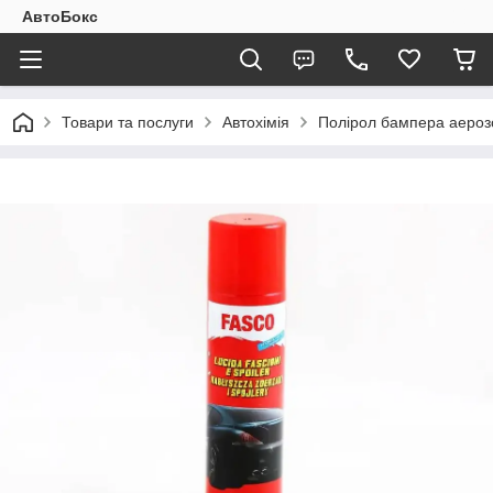
АвтоБокс
Товари та послуги
Автохімія
Полірол бампера аероз