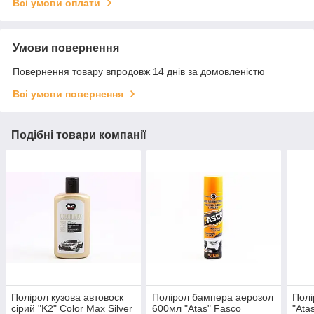
Всі умови оплати
Умови повернення
Повернення товару впродовж 14 днів за домовленістю
Всі умови повернення
Подібні товари компанії
Полірол кузова автовоск
Полірол бампера аерозол
Полі
сірий "K2" Color Max Silver
600мл "Atas" Fasco
"Ata