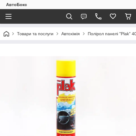
АвтоБокс
Товари та послуги
Автохімія
Полірол панелі "Plak" 