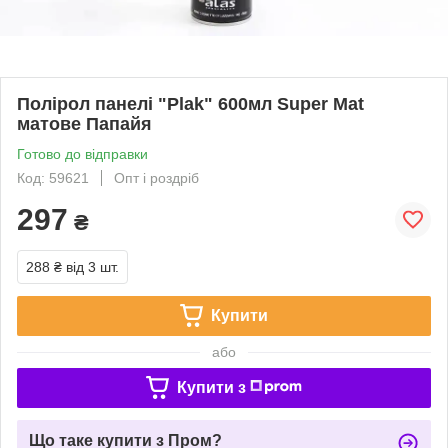
Полірол панелі "Plak" 600мл Super Mat
матове Папайя
Готово до відправки
Код: 59621
Опт і роздріб
297
₴
288 ₴
від 3 шт.
Купити
або
Купити з
Що таке купити з Пром?