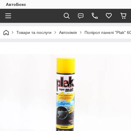
АвтоБокс
Товари та послуги
Автохімія
Полірол панелі "Plak" 