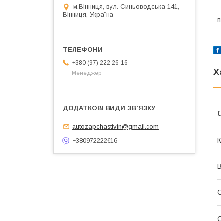
м.Вінниця, вул. Синьоводська 141,
Вінниця, Україна
п
+380 (97) 222-26-16
Х
Менеджер
autozapchastivin@gmail.com
К
+380972222616
В
С