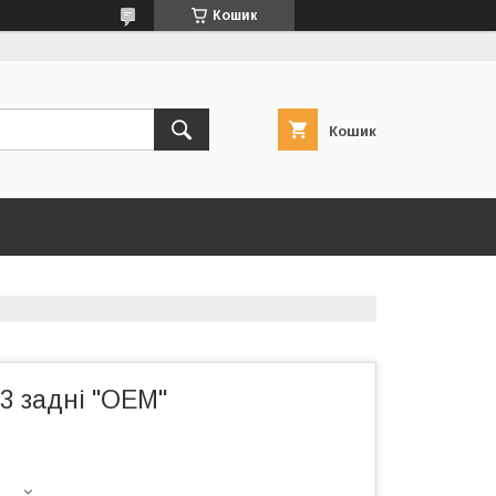
Кошик
Кошик
3 задні "OEM"