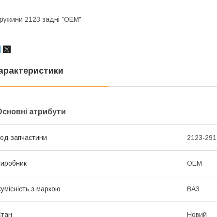
ружини 2123 задні "OEM"
арактеристики
Основні атрибути
од запчастини
2123-291
иробник
OEM
умісність з маркою
ВАЗ
Стан
Новий