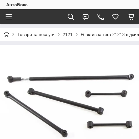
АвтоБокс
Товари та послуги
2121
Реактивна тяга 21213 підси