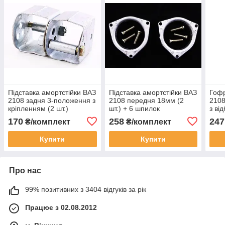
Підставка амортстійки ВАЗ
Підставка амортстійки ВАЗ
Гофр
2108 задня 3-положення з
2108 передня 18мм (2
2108
кріпленням (2 шт.)
шт.) + 6 шпилок
з ві
170
258
247
₴/комплект
₴/комплект
Купити
Купити
Про нас
99% позитивних з 3404 відгуків за рік
Працює з 02.08.2012