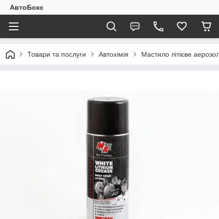
АвтоБокс
Товари та послуги
Автохімія
Мастило літієве аерозол