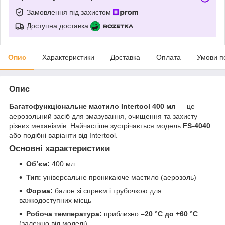
Замовлення під захистом
Доступна доставка
Опис
Характеристики
Доставка
Оплата
Умови п
Опис
Багатофункціональне мастило Intertool 400 мл
— це
аерозольний засіб для змазування, очищення та захисту
різних механізмів. Найчастіше зустрічається модель
FS-4040
або подібні варіанти від Intertool.
Основні характеристики
Об’єм:
400 мл
Тип:
універсальне проникаюче мастило (аерозоль)
Форма:
балон зі спреєм і трубочкою для
важкодоступних місць
Робоча температура:
приблизно
–20 °C до +60 °C
(залежно від моделі)