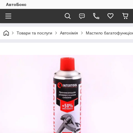
АвтоБокс
Товари та послуги
Автохімія
Мастило багатофункціон