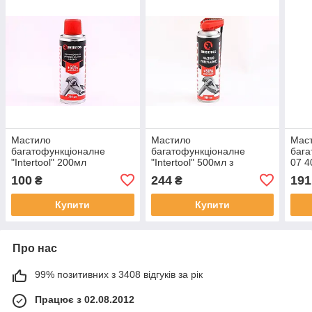
Мастило
Мастило
Мас
багатофункціоналне
багатофункціоналне
бага
"Intertool" 200мл
"Intertool" 500мл з
07 4
аплікатором
100
244
191
₴
₴
Купити
Купити
Про нас
99% позитивних з 3408 відгуків за рік
Працює з 02.08.2012