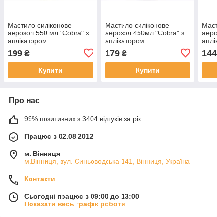
Мастило силіконове
Мастило силіконове
Маст
аерозол 550 мл "Cobra" з
аерозол 450мл "Cobra" з
аеро
аплікатором
аплікатором
аплі
199
179
144
₴
₴
Купити
Купити
Про нас
99% позитивних з 3404 відгуків за рік
Працює з 02.08.2012
м. Вінниця
м.Вінниця, вул. Синьоводська 141, Вінниця, Україна
Контакти
Сьогодні працює з 09:00 до 13:00
Показати весь графік роботи