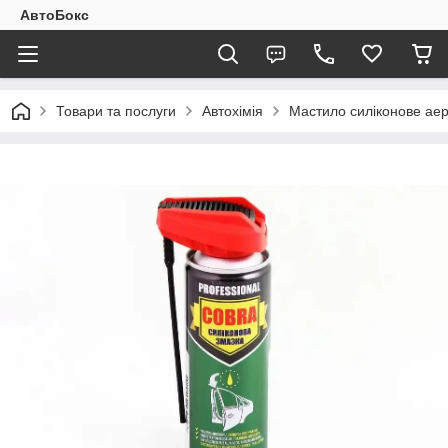
АвтоБокс
Товари та послуги
Автохімія
Мастило силіконове аер