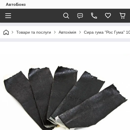
АвтоБокс
Товари та послуги
Автохімія
Сира гума "Рос Гума" 