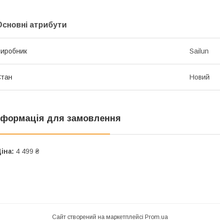
Основні атрибути
иробник
Sailun
Стан
Новий
нформація для замовлення
іна:
4 499 ₴
Сайт створений на маркетплейсі
Prom.ua