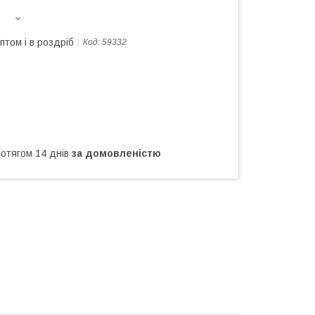
птом і в роздріб
Код:
59332
ротягом 14 днів
за домовленістю