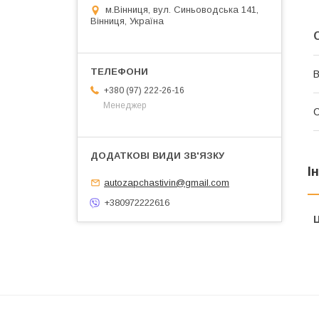
м.Вінниця, вул. Синьоводська 141,
Вінниця, Україна
В
+380 (97) 222-26-16
Менеджер
І
autozapchastivin@gmail.com
+380972222616
Ц