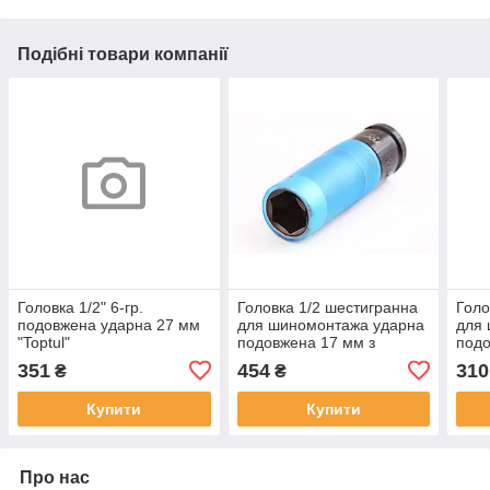
Подібні товари компанії
Головка 1/2" 6-гр.
Головка 1/2 шестигранна
Голо
подовжена ударна 27 мм
для шиномонтажа ударна
для
"Toptul"
подовжена 17 мм з
подо
захисної втулкою "Toptul"
351
454
310
₴
₴
Pro-Series
Купити
Купити
Про нас