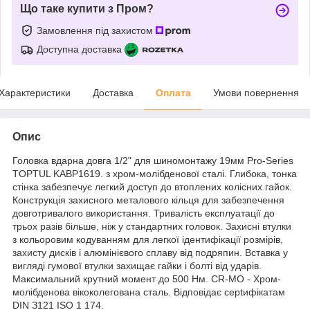
Що таке купити з Пром?
Замовлення під захистом
Доступна доставка
Характеристики
Доставка
Оплата
Умови повернення
Опис
Головка вдарна довга 1/2" для шиномонтажу 19мм Pro-Series
TOPTUL KABP1619. з xром-молібденової сталі. Глибока, тонка
стінка забезпечує легкий доступ до втоплених колісних гайок.
Конструкція захисного металового кільця для забезпечення
довготривалого використання. Тривалість експлуатації до
трьох разів більше, ніж у стандартних головок. Захисні втулки
з кольоровим кодуванням для легкої ідентифікації розмірів,
захисту дисків і алюмінієвого сплаву від подряпин. Вставка у
вигляді гумової втулки захищає гайки і болті від ударів.
Максимальний крутний момент до 500 Hм. CR-MO - Хром-
молібденова вікоколегована сталь. Bідповідaє ceptифікатам
DIN З121 ISO 1 174.