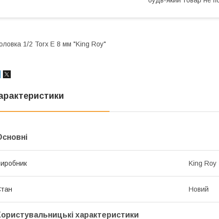
оловка 1/2 Torx E 8 мм "King Roy"
арактеристики
Основні
иробник
King Roy
Стан
Новий
Користувальницькі характеристики