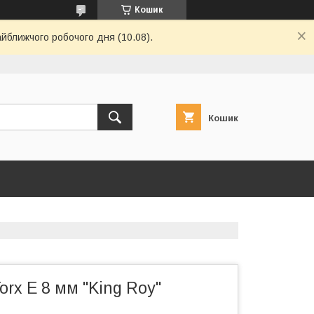
Кошик
айближчого робочого дня (10.08).
Кошик
orx E 8 мм "King Roy"