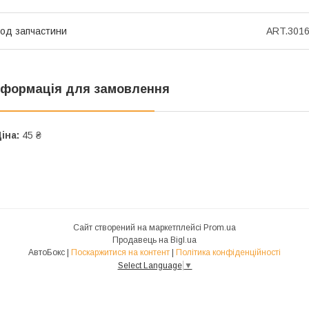
од запчастини
ART.3016
нформація для замовлення
іна:
45 ₴
Сайт створений на маркетплейсі
Prom.ua
Продавець на Bigl.ua
АвтоБокс |
Поскаржитися на контент
|
Політика конфіденційності
Select Language
▼