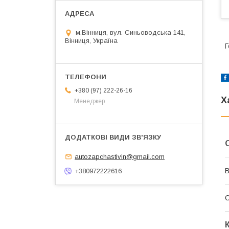
м.Вінниця, вул. Синьоводська 141,
Вінниця, Україна
Г
+380 (97) 222-26-16
Х
Менеджер
autozapchastivin@gmail.com
В
+380972222616