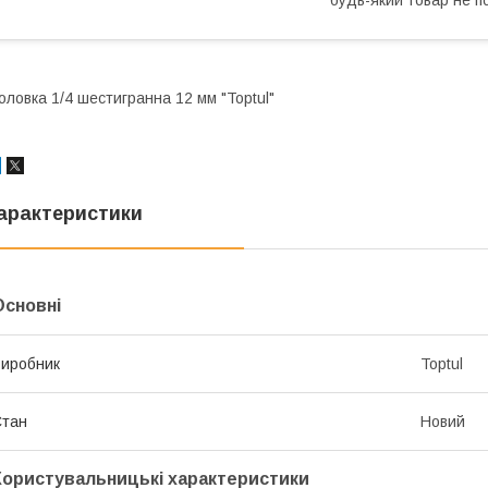
оловка 1/4 шестигранна 12 мм "Toptul"
арактеристики
Основні
иробник
Toptul
Стан
Новий
Користувальницькі характеристики