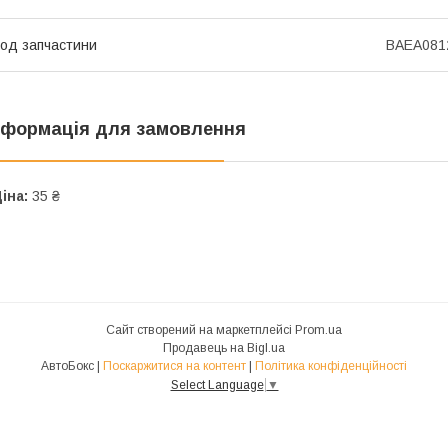
од запчастини
BAEA081
нформація для замовлення
іна:
35 ₴
Сайт створений на маркетплейсі
Prom.ua
Продавець на Bigl.ua
АвтоБокс |
Поскаржитися на контент
|
Політика конфіденційності
Select Language
▼