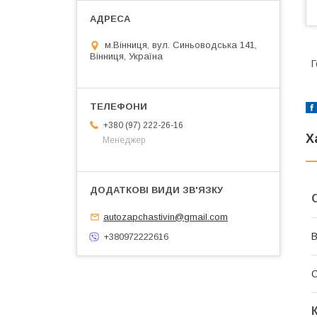
м.Вінниця, вул. Синьоводська 141,
Вінниця, Україна
Г
+380 (97) 222-26-16
Х
Менеджер
autozapchastivin@gmail.com
В
+380972222616