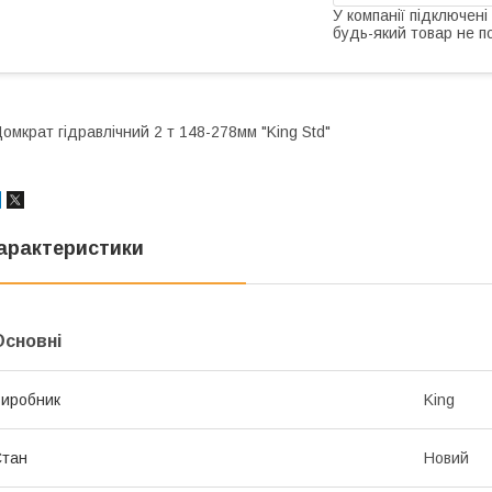
У компанії підключені
будь-який товар не п
омкрат гідравлічний 2 т 148-278мм "King Std"
арактеристики
Основні
иробник
King
Стан
Новий