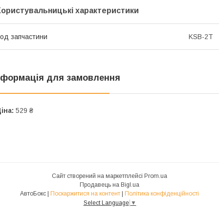
Користувальницькі характеристики
од запчастини
KSB-2T
нформація для замовлення
іна:
529 ₴
Сайт створений на маркетплейсі
Prom.ua
Продавець на Bigl.ua
АвтоБокс |
Поскаржитися на контент
|
Політика конфіденційності
Select Language
▼