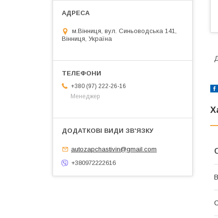
м.Вінниця, вул. Синьоводська 141,
Вінниця, Україна
Д
+380 (97) 222-26-16
Менеджер
Х
autozapchastivin@gmail.com
+380972222616
В