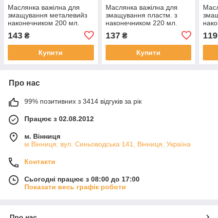
Маслянка важілна для
Маслянка важілна для
Масл
змащування металевийз
змащування пластм. з
змащ
наконечником 200 мл.
наконечником 220 мл.
нако
"Alloid" (пістолет)
"Alloid" (пістолет)
"Lavi
143
137
119
₴
₴
Купити
Купити
Про нас
99% позитивних з 3414 відгуків за рік
Працює з 02.08.2012
м. Вінниця
м.Вінниця, вул. Синьоводська 141, Вінниця, Україна
Контакти
Сьогодні працює з 08:00 до 17:00
Показати весь графік роботи
Про нас