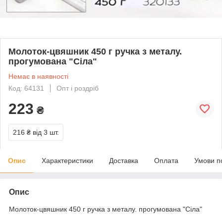
Молоток-цвяшник 450 г ручка з металу.
прогумована "Сіла"
Немає в наявності
Код: 64131
Опт і роздріб
223
₴
216 ₴
від 3 шт.
Опис
Характеристики
Доставка
Оплата
Умови п
Опис
Молоток-цвяшник 450 г ручка з металу. прогумована "Сіла"