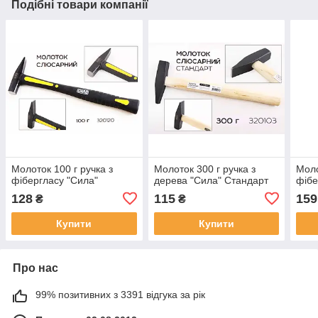
Подібні товари компанії
Молоток 100 г ручка з
Молоток 300 г ручка з
Моло
фібергласу "Сила"
дерева "Сила" Стандарт
фібе
128
115
159
₴
₴
Купити
Купити
Про нас
99% позитивних з 3391 відгука за рік