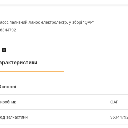
асос паливний Ланос електролектр. у зборі "QAP"
6344792
арактеристики
Основні
иробник
QAP
од запчастини
9634479