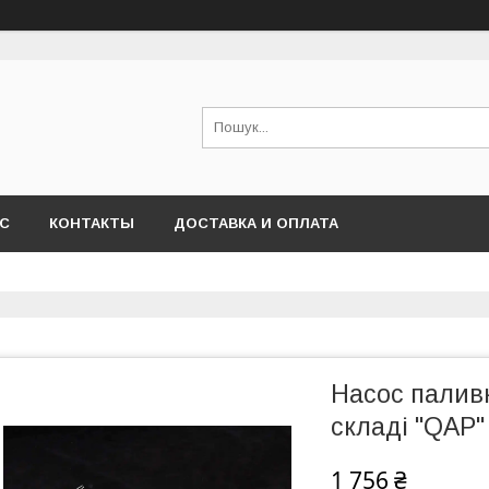
АС
КОНТАКТЫ
ДОСТАВКА И ОПЛАТА
Насос палив
складі "QAP"
1 756 ₴