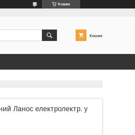
Кошик
Кошик
ний Ланос електролектр. у