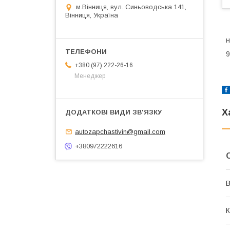
м.Вінниця, вул. Синьоводська 141,
Вінниця, Україна
н
9
+380 (97) 222-26-16
Менеджер
Х
autozapchastivin@gmail.com
+380972222616
В
К