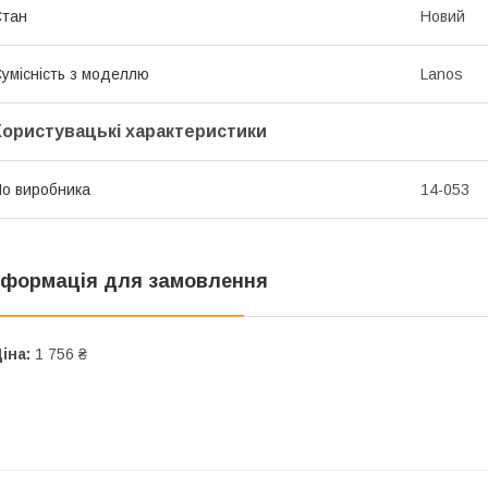
Стан
Новий
умісність з моделлю
Lanos
Користувацькі характеристики
o виробника
14-053
нформація для замовлення
іна:
1 756 ₴