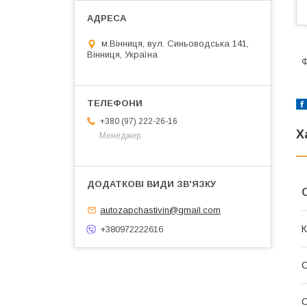
м.Вінниця, вул. Синьоводська 141,
Вінниця, Україна
Ф
+380 (97) 222-26-16
Х
Менеджер
autozapchastivin@gmail.com
К
+380972222616
С