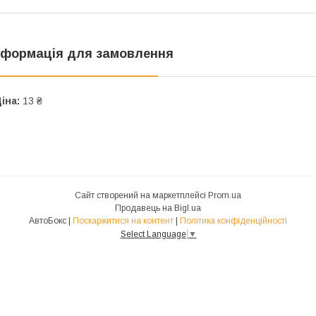
нформація для замовлення
іна:
13 ₴
Сайт створений на маркетплейсі
Prom.ua
Продавець на Bigl.ua
АвтоБокс |
Поскаржитися на контент
|
Політика конфіденційності
Select Language
▼