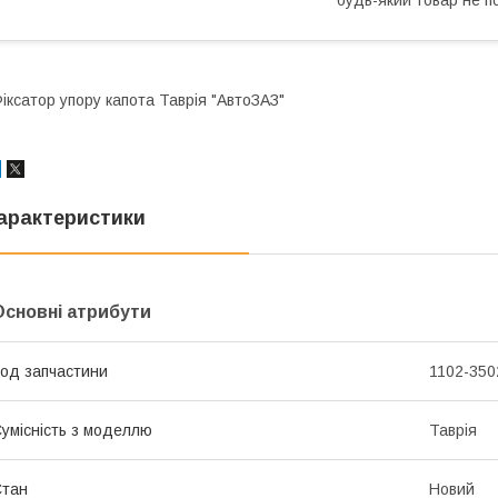
іксатор упору капота Таврія "АвтоЗАЗ"
арактеристики
Основні атрибути
од запчастини
1102-350
умісність з моделлю
Таврія
Стан
Новий