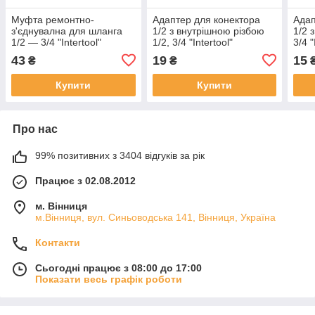
Муфта ремонтно-
Адаптер для конектора
Адап
з'єднувална для шланга
1/2 з внутрішною різбою
1/2 
1/2 — 3/4 "Intertool"
1/2, 3/4 "Intertool"
3/4 "
43
19
15
₴
₴
Купити
Купити
Про нас
99% позитивних з 3404 відгуків за рік
Працює з 02.08.2012
м. Вінниця
м.Вінниця, вул. Синьоводська 141, Вінниця, Україна
Контакти
Сьогодні працює з 08:00 до 17:00
Показати весь графік роботи