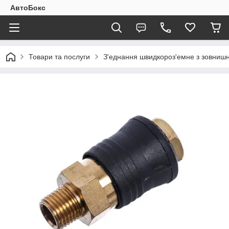
АвтоБокс
Товари та послуги
З'еднання швидкороз'емне з зовнишн