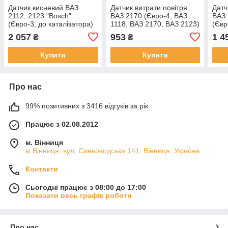
Датчик кисневий ВАЗ
Датчик витрати повітря
Датч
2112, 2123 "Bosch"
ВАЗ 2170 (Євро-4, ВАЗ
ВАЗ 
(Євро-3, до каталізатора)
1118, ВАЗ 2170, ВАЗ 2123)
(Євр
2170
2 057
953
1 4
₴
₴
Купити
Купити
Про нас
99% позитивних з 3416 відгуків за рік
Працює з 02.08.2012
м. Вінниця
м.Вінниця, вул. Синьоводська 141, Вінниця, Україна
Контакти
Сьогодні працює з 08:00 до 17:00
Показати весь графік роботи
Про нас