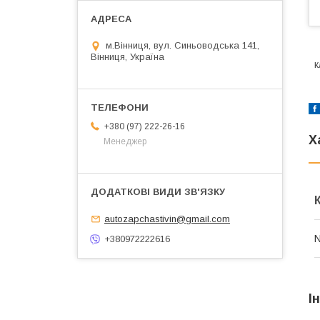
м.Вінниця, вул. Синьоводська 141,
Вінниця, Україна
к
+380 (97) 222-26-16
Х
Менеджер
autozapchastivin@gmail.com
N
+380972222616
І