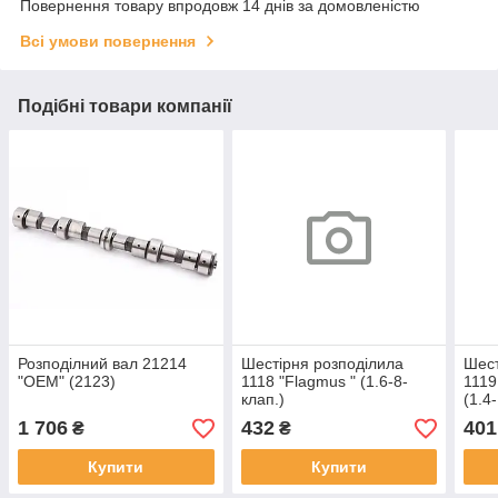
Повернення товару впродовж 14 днів за домовленістю
Всі умови повернення
Подібні товари компанії
Розподілний вал 21214
Шестірня розподілила
Шест
"OEM" (2123)
1118 "Flagmus " (1.6-8-
1119
клап.)
(1.4
1 706
432
401
₴
₴
Купити
Купити