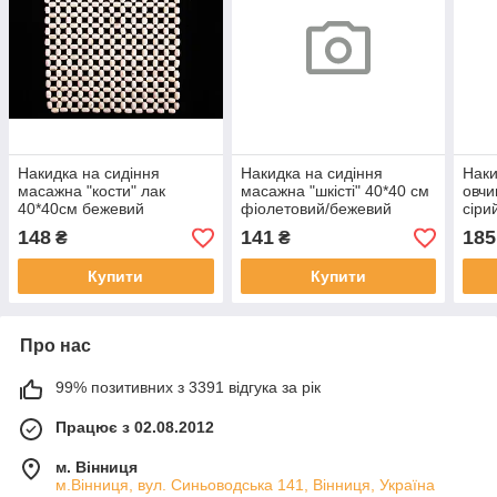
Накидка на сидіння
Накидка на сидіння
Наки
масажна "кости" лак
масажна "шкісті" 40*40 см
овчи
40*40см бежевий
фіолетовий/бежевий
сіри
148
141
185
₴
₴
Купити
Купити
Про нас
99% позитивних з 3391 відгука за рік
Працює з 02.08.2012
м. Вінниця
м.Вінниця, вул. Синьоводська 141, Вінниця, Україна