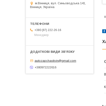
м.Вінниця, вул. Синьоводська 141,
Вінниця, Україна
о
+380 (97) 222-26-16
Менеджер
Х
autozapchastivin@gmail.com
+380972222616
В
К