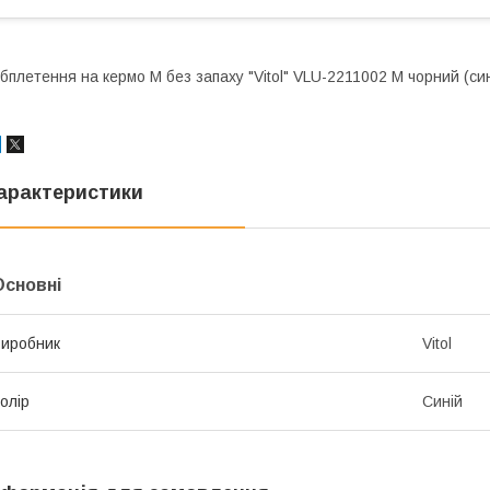
бплетення на кермо M без запаху "Vitol" VLU-2211002 M чорний (си
арактеристики
Основні
иробник
Vitol
олір
Синій