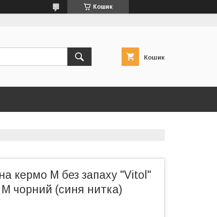
Кошик
Кошик
а кермо M без запаху "Vitol"
M чорний (синя нитка)