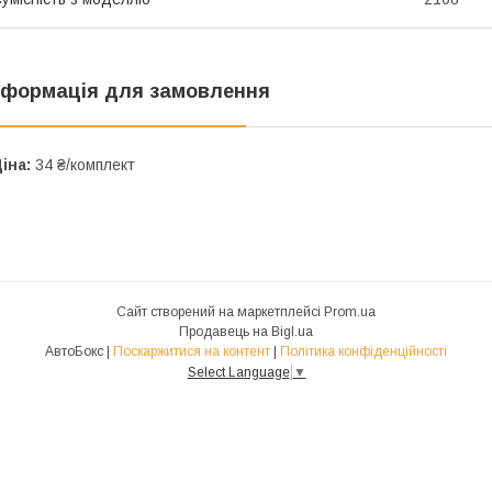
нформація для замовлення
іна:
34 ₴/комплект
Сайт створений на маркетплейсі
Prom.ua
Продавець на Bigl.ua
АвтоБокс |
Поскаржитися на контент
|
Політика конфіденційності
Select Language
▼