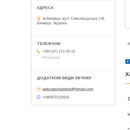
м.Вінниця, вул. Синьоводська 141,
Вінниця, Україна
п
+380 (97) 222-26-16
Менеджер
Х
autozapchastivin@gmail.com
+380972222616
М
С