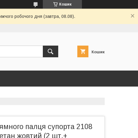
Кошик
ижчого робочого дня (завтра, 08.08).
Кошик
ямного палця супорта 2108
ретан жовтий (2 шт.+