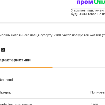
У компанії підключені
будь-який товар не п
иловик напрямного палця супорту 2108 "Awel" поліуретан жовтий (
арактеристики
Основні
атеріал
Поліурет
умісність з моделлю
2108