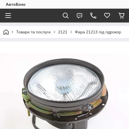
АвтоБокс
Товари та послуги
2121
Фара 21213 під гідрокор.