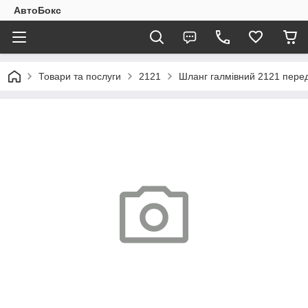
АвтоБокс
Товари та послуги
2121
Шланг галмівний 2121 перед