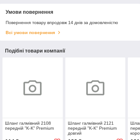
Умови повернення
Повернення товару впродовж 14 днів за домовленістю
Всі умови повернення
Подібні товари компанії
Шланг галмівний 2108
Шланг галмівний 2121
Шлан
передній "K-K" Premium
передній "K-K" Premium
пере
довгий
коро