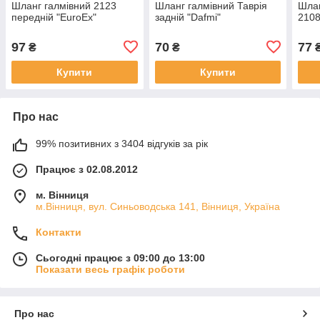
Шланг галмівний 2123
Шланг галмівний Таврія
Шлан
передній "EuroEx"
задній "Dafmi"
2108
97
70
77
₴
₴
Купити
Купити
Про нас
99% позитивних з 3404 відгуків за рік
Працює з 02.08.2012
м. Вінниця
м.Вінниця, вул. Синьоводська 141, Вінниця, Україна
Контакти
Сьогодні працює з 09:00 до 13:00
Показати весь графік роботи
Про нас