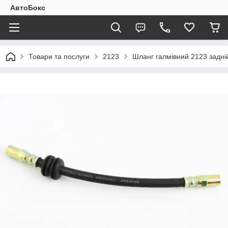
АвтоБокс
Товари та послуги
2123
Шланг галмівний 2123 задній