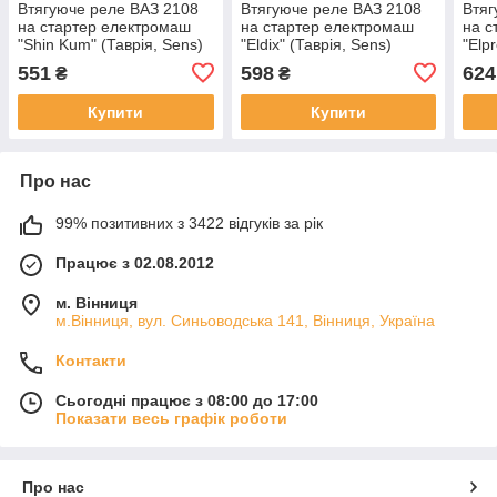
Втягуюче реле ВАЗ 2108
Втягуюче реле ВАЗ 2108
Втяг
на стартер електромаш
на стартер електромаш
на с
"Shin Kum" (Таврія, Sens)
"Eldix" (Таврія, Sens)
"Elp
Sens
551
598
624
₴
₴
Купити
Купити
Про нас
99% позитивних з 3422 відгуків за рік
Працює з 02.08.2012
м. Вінниця
м.Вінниця, вул. Синьоводська 141, Вінниця, Україна
Контакти
Сьогодні працює з 08:00 до 17:00
Показати весь графік роботи
Про нас