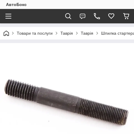
АвтоБокс
Товари та послуги
Таврія
Таврія
Шпилка стартера