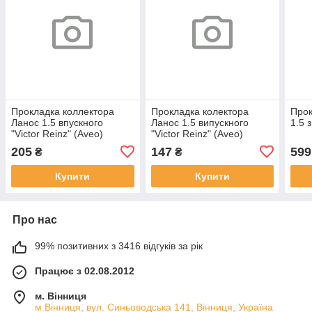
Прокладка коллектора
Прокладка колектора
Прок
Ланос 1.5 впускного
Ланос 1.5 випускного
1.5 з
"Victor Reinz" (Aveo)
"Victor Reinz" (Aveo)
205
147
599
₴
₴
Купити
Купити
Про нас
99% позитивних з 3416 відгуків за рік
Працює з 02.08.2012
м. Вінниця
м.Вінниця, вул. Синьоводська 141, Вінниця, Україна