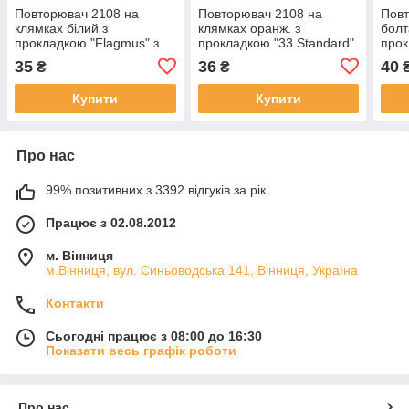
Повторювач 2108 на
Повторювач 2108 на
Повт
клямках білий з
клямках оранж. з
болт
прокладкою "Flagmus" з
прокладкою "33 Standard"
про
лампою
з лампою
35
36
40
₴
₴
Купити
Купити
Про нас
99% позитивних з 3392 відгуків за рік
Працює з 02.08.2012
м. Вінниця
м.Вінниця, вул. Синьоводська 141, Вінниця, Україна
Контакти
Сьогодні працює з 08:00 до 16:30
Показати весь графік роботи
Про нас