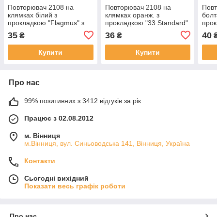
Повторювач 2108 на
Повторювач 2108 на
Повт
клямках білий з
клямках оранж. з
болт
прокладкою "Flagmus" з
прокладкою "33 Standard"
про
лампою
з лампою
35
36
40
₴
₴
Купити
Купити
Про нас
99% позитивних з 3412 відгуків за рік
Працює з 02.08.2012
м. Вінниця
м.Вінниця, вул. Синьоводська 141, Вінниця, Україна
Контакти
Сьогодні вихідний
Показати весь графік роботи
Про нас