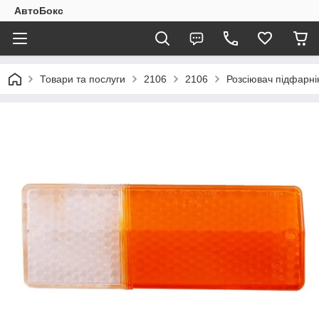
АвтоБокс
Товари та послуги
2106
2106
Розсіювач підфарні