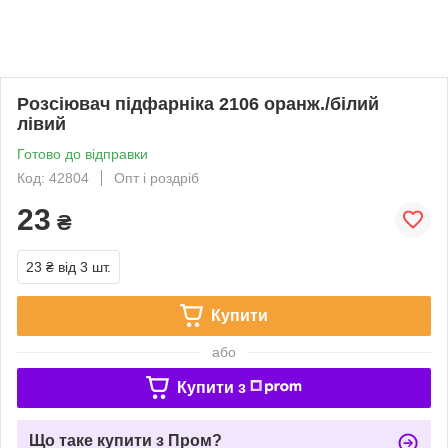
Розсіювач підфарніка 2106 оранж./білий
лівий
Готово до відправки
Код: 42804
Опт і роздріб
23
₴
23 ₴
від 3 шт.
Купити
або
Купити з
Що таке купити з Пром?