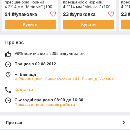
пресшайбою чорний
пресшайбою чорний
пре
4.2*14 мм "Metalvis" (100
4.2*14 мм "Metalvis" (100
4.2*
шт.)
шт.)
шт.)
24
23
23
₴/упаковка
₴/упаковка
₴
Купити
Купити
Про нас
99% позитивних з 3395 відгуків за рік
Працює з 02.08.2012
м. Вінниця
м.Вінниця, вул. Синьоводська 141, Вінниця, Україна
Контакти
Сьогодні працює з 08:00 до 16:30
Показати весь графік роботи
Про нас