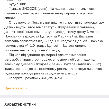
— Будильник.
― Функція SNOOZE (соня): під час натискання вимикає
будильник, але через 5 хвилин знову спрацює звуковий
сигнал.
— Є термометр. Показує внутрішню та зовнішню температуру.
Датчик внутрішньої температури вбудований у годинник,
датчик зовнішньої температури має довжину дроту 3 метри.
Показання в градусах Цельсія та Фарингейта. Діапазон
показань варіюється від -50 до +70 градусів Цельсія. Похибка
термометра +/- 1.0 градус Цельсія. Частота оновлення
показань температури — 20 секунд.
― Під час під'єднання до мережі електроживлення
автомобіля індикатор працює в повному об'ємі, якщо на
власному джерелі (вбудовані замінні батареї-таблетки 2 шт.)
індикатор працює в економному режимі та показує лише час.
Індикатор показує рівень заряду акумулятора.
― Габаритні розміри 7,4x6,2x7,4 см.
Приховати
Характеристики