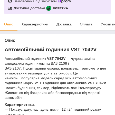
Замовлення під захистом
Доступна доставка
Опис
Характеристики
Доставка
Оплата
Умови п
Опис
Автомобільний годинник VST 7042V
Автомобільний годинник
VST 7042V
— чудова заміна
заводським годинником на ВАЗ-2106 і
ВАЗ-2107. Підсвічування екрана, вольтметр, термометр для
вимірювання температури в автомобілі. Це
найбільш популярна модель серед усіх автомобільних
годинників марки VST. Годинник для автомобілів
VST 7042V
мають будильник, таймер, відбивають час і температуру.
Живляться від батарейок або безпосередньо від мережі
автомобіля.
Характеристики
:
― Показує дату, час, день тижня, 12 і 24 годинний режим
показу часу.