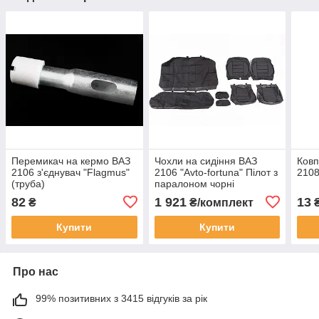
Перемикач на кермо ВАЗ
Чохли на сидіння ВАЗ
Ковп
2106 з'єднувач "Flagmus"
2106 "Avto-fortuna" Пілот з
2108
(труба)
паралоном чорні
82
1 921
13
₴
₴/комплект
Купити
Купити
Про нас
99% позитивних з 3415 відгуків за рік